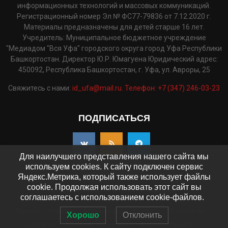
информационных технологий и массовых коммуникаций.
Регистрационный номер Эл № ФС77-79836 от 7.12.2020 г.
Материалы предназначены для детей старше 16 лет.
Учредитель: Муниципальное бюджетное учреждение
"Медиадом "Вся Уфа" городского округа город Уфа Республики
Башкортостан. Директор Ю.Р. Юмагуена Юридический адрес:
450092, Республика Башкортостан, г. Уфа, ул. Авроры, 25
Свяжитесь с нами:
id_ufa@mail.ru. Телефон: +7 (347) 246-03-23
ПОДПИСАТЬСЯ
Для наилучшего представления нашего сайта мы
используем cookies. К сайту подключен сервис
Яндекс.Метрика, который также использует файлы
cookie. Продолжая использовать этот сайт вы
©2025 - pressaufa.ru. Все права защищены.
соглашаетесь с использованием cookie-файлов.
Главная
Новости
Фото и видео
Контакты
О компании
Хорошо
Отклонить
Подписка
Реклама
Политика конфиденциальности