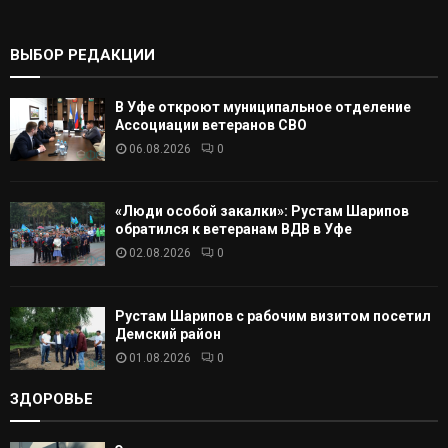
ь
:
К
ВЫБОР РЕДАКЦИИ
А
В Уфе откроют муниципальное отделение
Т
Ассоциации ветеранов СВО
06.08.2026
0
Ь
«Люди особой закалки»: Рустам Шарипов
обратился к ветеранам ВДВ в Уфе
02.08.2026
0
Рустам Шарипов с рабочим визитом посетил
Демский район
01.08.2026
0
ЗДОРОВЬЕ