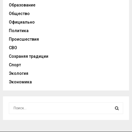
Образование
Общество
Официально
Политика
Происшествия
СВО
Сохраняя традиции
Спорт
Экология
Экономика
И
с
к
И
а
т
С