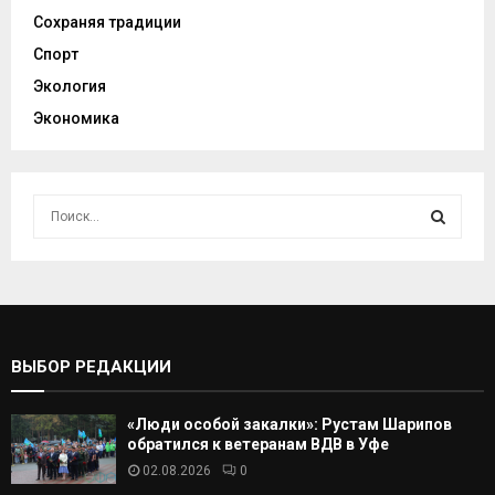
Сохраняя традиции
Спорт
Экология
Экономика
И
с
к
И
а
т
С
ь
:
К
ВЫБОР РЕДАКЦИИ
А
«Люди особой закалки»: Рустам Шарипов
Т
обратился к ветеранам ВДВ в Уфе
02.08.2026
0
Ь