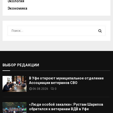
Экология
Экономика
И
с
к
И
а
т
С
ь
:
К
ВЫБОР РЕДАКЦИИ
А
В Уфе откроют муниципальное отделение
Т
Ассоциации ветеранов СВО
06.08.2026
0
Ь
«Люди особой закалки»: Рустам Шарипов
обратился к ветеранам ВДВ в Уфе