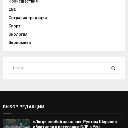
Происшествия
СВО
Сохраняя традиции
Спорт
Экология
Экономика
И
с
к
И
а
т
С
ь
:
К
ВЫБОР РЕДАКЦИИ
А
«Люди особой закалки»: Рустам Шарипов
Т
обратился к ветеранам ВДВ в Уфе