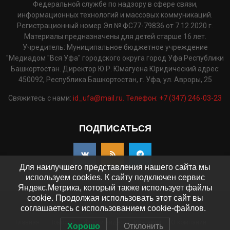
Федеральной службе по надзору в сфере связи,
информационных технологий и массовых коммуникаций.
Регистрационный номер Эл № ФС77-79836 от 7.12.2020 г.
Материалы предназначены для детей старше 16 лет.
Учредитель: Муниципальное бюджетное учреждение
"Медиадом "Вся Уфа" городского округа город Уфа Республики
Башкортостан. Директор Ю.Р. Юмагуена Юридический адрес:
450092, Республика Башкортостан, г. Уфа, ул. Авроры, 25
Свяжитесь с нами:
id_ufa@mail.ru. Телефон: +7 (347) 246-03-23
ПОДПИСАТЬСЯ
Для наилучшего представления нашего сайта мы
используем cookies. К сайту подключен сервис
Яндекс.Метрика, который также использует файлы
cookie. Продолжая использовать этот сайт вы
©2025 - pressaufa.ru. Все права защищены.
соглашаетесь с использованием cookie-файлов.
Главная
Новости
Фото и видео
Контакты
О компании
Хорошо
Отклонить