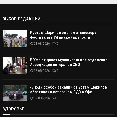
т
С
ь
:
К
ВЫБОР РЕДАКЦИИ
А
Рустам Шарипов оценил атмосферу
Т
фестиваля в Уфимской крепости
08.08.2026
0
Ь
В Уфе откроют муниципальное отделение
Ассоциации ветеранов СВО
06.08.2026
0
«Люди особой закалки»: Рустам Шарипов
обратился к ветеранам ВДВ в Уфе
02.08.2026
0
ЗДОРОВЬЕ