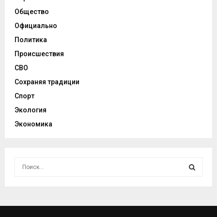
Общество
Официально
Политика
Происшествия
СВО
Сохраняя традиции
Спорт
Экология
Экономика
И
с
к
И
а
т
С
ь