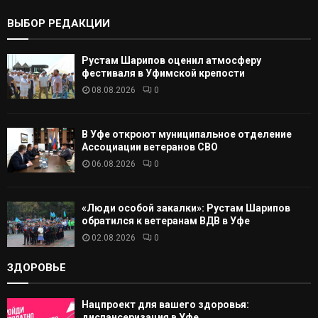
:
К
ВЫБОР РЕДАКЦИИ
А
Рустам Шарипов оценил атмосферу
Т
фестиваля в Уфимской крепости
08.08.2026
0
Ь
В Уфе откроют муниципальное отделение
Ассоциации ветеранов СВО
06.08.2026
0
«Люди особой закалки»: Рустам Шарипов
обратился к ветеранам ВДВ в Уфе
02.08.2026
0
ЗДОРОВЬЕ
Нацпроект для вашего здоровья:
диспансеризация в Уфе