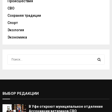
Происшествия
СВО
Сохраняя традиции
Спорт
Экология
Экономика
И
с
к
И
а
т
С
ь
:
К
ВЫБОР РЕДАКЦИИ
А
В Уфе откроют муниципальное отделение
Т
Ассоциации ветеранов СВО