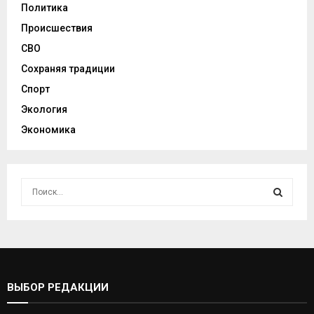
Политика
Происшествия
СВО
Сохраняя традиции
Спорт
Экология
Экономика
И
с
к
И
а
т
С
ь
:
К
ВЫБОР РЕДАКЦИИ
А