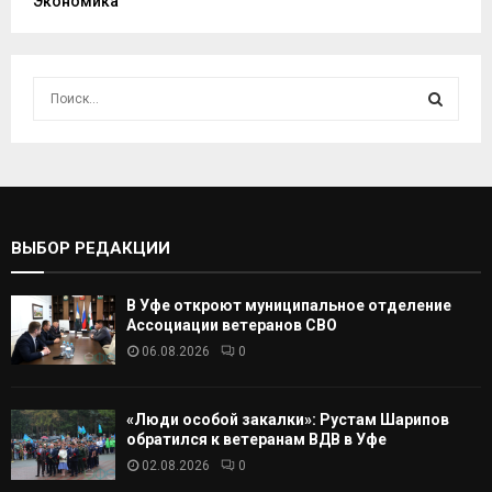
Экономика
И
с
к
И
а
т
С
ь
:
К
ВЫБОР РЕДАКЦИИ
А
В Уфе откроют муниципальное отделение
Т
Ассоциации ветеранов СВО
06.08.2026
0
Ь
«Люди особой закалки»: Рустам Шарипов
обратился к ветеранам ВДВ в Уфе
02.08.2026
0