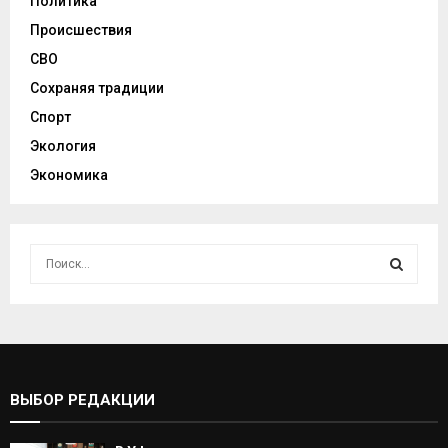
Политика
Происшествия
СВО
Сохраняя традиции
Спорт
Экология
Экономика
И
с
к
И
а
т
С
ь
:
К
ВЫБОР РЕДАКЦИИ
А