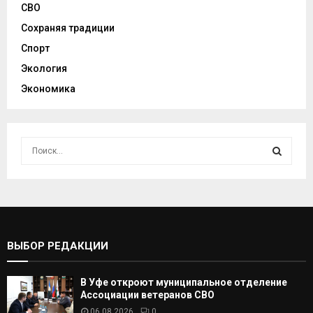
СВО
Сохраняя традиции
Спорт
Экология
Экономика
И
с
к
И
а
т
С
ь
:
К
ВЫБОР РЕДАКЦИИ
А
В Уфе откроют муниципальное отделение
Т
Ассоциации ветеранов СВО
06.08.2026
0