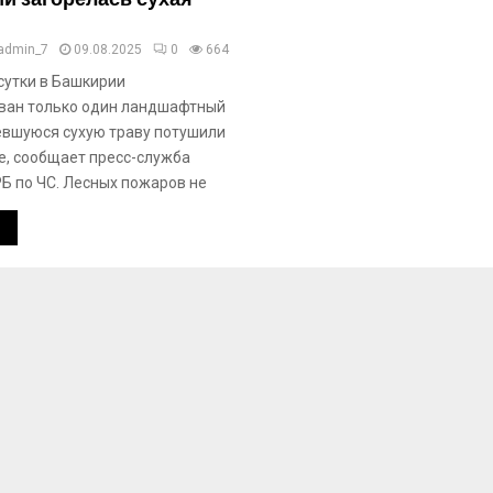
admin_7
09.08.2025
0
664
сутки в Башкирии
ван только один ландшафтный
евшуюся сухую траву потушили
е, сообщает пресс-служба
РБ по ЧС. Лесных пожаров не