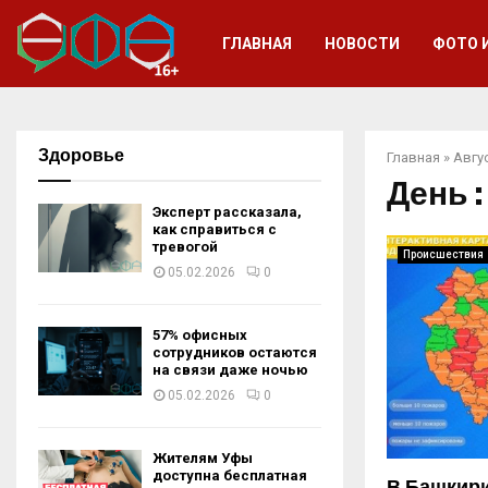
ГЛАВНАЯ
НОВОСТИ
ФОТО 
Здоровье
Главная
»
Авгу
День :
Эксперт рассказала,
как справиться с
тревогой
Происшествия
05.02.2026
0
57% офисных
сотрудников остаются
на связи даже ночью
05.02.2026
0
Жителям Уфы
доступна бесплатная
В Башкири