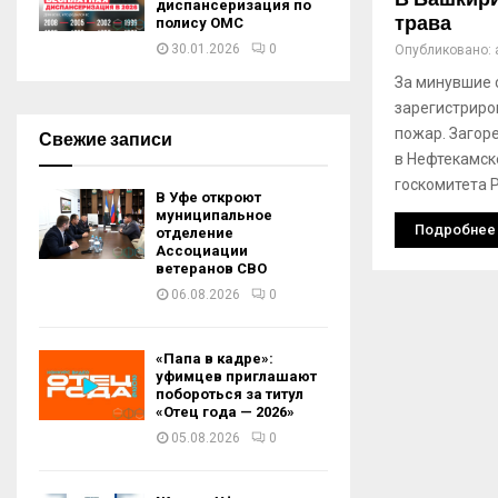
диспансеризация по
трава
полису ОМС
30.01.2026
0
Опубликовано:
За минувшие 
зарегистриро
пожар. Загор
Свежие записи
в Нефтекамск
госкомитета 
В Уфе откроют
муниципальное
Подробнее
отделение
Ассоциации
ветеранов СВО
06.08.2026
0
«Папа в кадре»:
уфимцев приглашают
побороться за титул
«Отец года — 2026»
05.08.2026
0