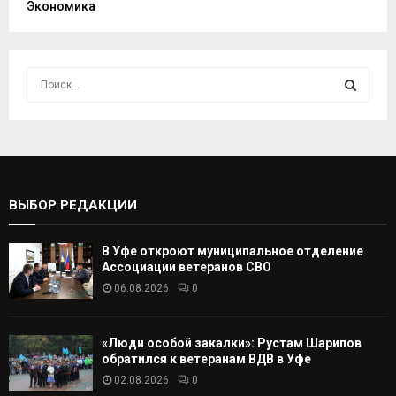
Экономика
И
с
к
И
а
т
С
ь
:
К
ВЫБОР РЕДАКЦИИ
А
В Уфе откроют муниципальное отделение
Т
Ассоциации ветеранов СВО
06.08.2026
0
Ь
«Люди особой закалки»: Рустам Шарипов
обратился к ветеранам ВДВ в Уфе
02.08.2026
0