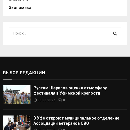
Экономика
И
с
к
И
а
т
С
ь
:
К
ВЫБОР РЕДАКЦИИ
А
Рустам Шарипов оценил атмосферу
Т
фестиваля в Уфимской крепости
08.08.2026
0
Ь
В Уфе откроют муниципальное отделение
Ассоциации ветеранов СВО