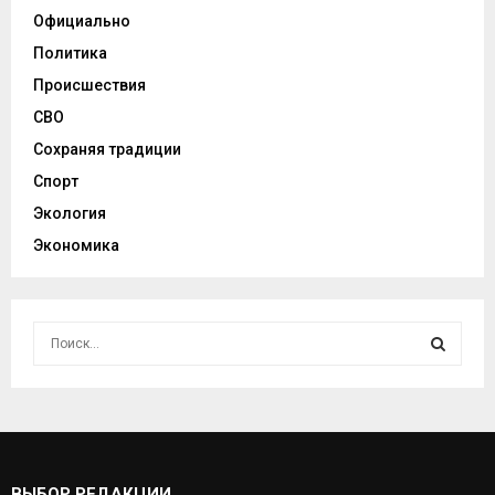
Официально
Политика
Происшествия
СВО
Сохраняя традиции
Спорт
Экология
Экономика
И
с
к
И
а
т
С
ь
:
К
ВЫБОР РЕДАКЦИИ