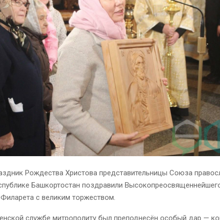
раздник Рождества Христова представительницы Союза правос
спублике Башкортостан поздравили Высокопреосвященнейшег
 Филарета с великим торжеством.
енской службе митрополиту был преподнесён особый дар — к