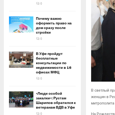
0
Почему важно
оформить право на
дом сразу после
стройки
0
В Уфе пройдут
бесплатные
консультации по
недвижимости в 16
офисах МФЦ
0
В светлый п
«Люди особой
женщин в Ре
закалки»: Рустам
Шарипов обратился к
митрополита
ветеранам ВДВ в Уфе
На Рождеств
0