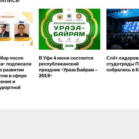
ЗАПИСИ
Мир после
В Уфе 4 июня состоится
Слёт лидеров
а» подписали
республиканский
студотряды 
о развитии
праздник «Ураза Байрам –
собрались в К
тов в сфере
2019»
ения и
урортной