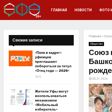
ГЛАВНАЯ
НОВОСТИ
ФОТО 
Главная
»
Союз
Свежие записи
Общество
Союз 
«Папа в кадре»:
уфимцев
Башко
приглашают
побороться за титул
рожде
«Отец года — 2026»
0
08.01.2026
Жители Уфы могут
воспользоваться
механизмом
«Мобильный
избиратель»