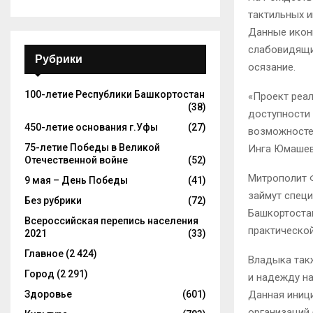
тактильных и
Данные икон
слабовидящи
Рубрики
осязание.
100-летие Республики Башкортостан
«Проект реал
(38)
доступности 
450-летие основания г.Уфы
(27)
возможносте
75-летие Победы в Великой
Инга Юмашев
Отечественной войне
(52)
Митрополит Ф
9 мая – День Победы
(41)
займут спец
Без рубрики
(72)
Башкортоста
Всероссийская перепись населения
практической
2021
(33)
Главное
(2 424)
Владыка так
Город
(2 291)
и надежду н
Здоровье
(601)
Данная иниц
организаций