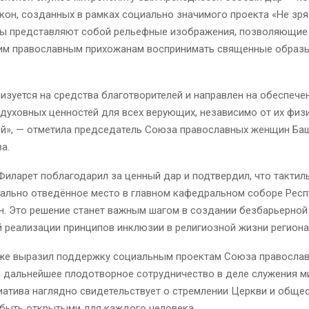
кон, созданных в рамках социально значимого проекта «Не зря 
ы представляют собой рельефные изображения, позволяющие 
м православным прихожанам воспринимать священные образы
изуется на средства благотворителей и направлен на обеспече
духовных ценностей для всех верующих, независимо от их физ
й», — отметила председатель Союза православных женщин Ба
а.
иларет поблагодарил за ценный дар и подтвердил, что такти
иально отведённое место в главном кафедральном соборе Респ
н. Это решение станет важным шагом в создании безбарьерной
 реализации принципов инклюзии в религиозной жизни региона
же выразил поддержку социальным проектам Союза правосла
а дальнейшее плодотворное сотрудничество в деле служения м
иатива наглядно свидетельствует о стремлении Церкви и обще
 быть открытыми для каждого человека.