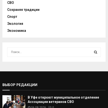
СВО
Сохраняя традиции
Спорт
Экология
Экономика
И
с
к
И
а
т
С
ь
:
К
ВЫБОР РЕДАКЦИИ
А
В Уфе откроют муниципальное отделение
Т
Ассоциации ветеранов СВО
06.08.2026
0