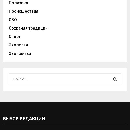
Политика
Происшествия
СВО
Сохраняя традиции
Спорт
Экология
Экономика
И
с
к
И
а
т
С
ь
:
К
ВЫБОР РЕДАКЦИИ
А