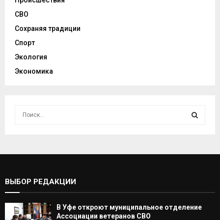
Происшествия
СВО
Сохраняя традиции
Спорт
Экология
Экономика
И
с
к
И
а
т
С
ь
:
К
ВЫБОР РЕДАКЦИИ
А
В Уфе откроют муниципальное отделение
Т
Ассоциации ветеранов СВО