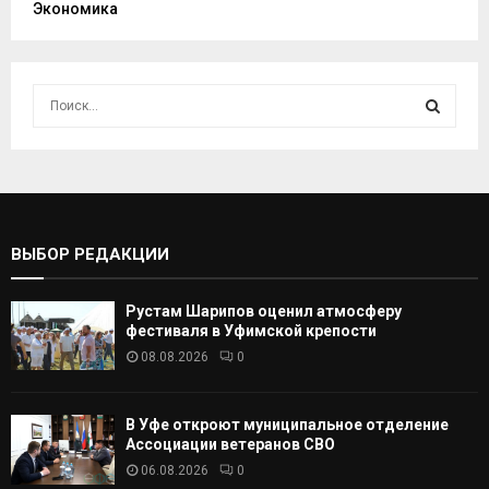
Экономика
И
с
к
И
а
т
С
ь
:
К
ВЫБОР РЕДАКЦИИ
А
Рустам Шарипов оценил атмосферу
Т
фестиваля в Уфимской крепости
08.08.2026
0
Ь
В Уфе откроют муниципальное отделение
Ассоциации ветеранов СВО
06.08.2026
0