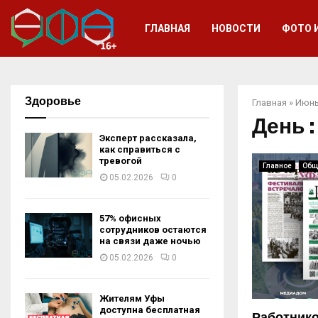
ГЛАВНАЯ
НОВОСТИ
ФОТО 
Здоровье
Главная
»
Июнь
День :
Эксперт рассказала,
как справиться с
тревогой
Главное
Общ
05.02.2026
0
57% офисных
сотрудников остаются
на связи даже ночью
05.02.2026
0
Жителям Уфы
доступна бесплатная
Работнико