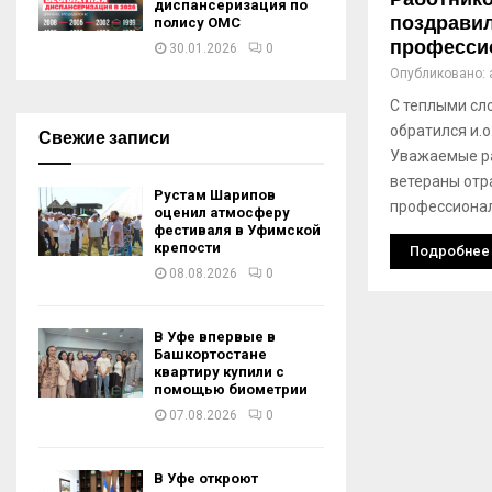
диспансеризация по
поздравил
полису ОМС
професси
30.01.2026
0
Опубликовано:
С теплыми сл
обратился и.о
Свежие записи
Уважаемые ра
ветераны отр
Рустам Шарипов
профессиона
оценил атмосферу
фестиваля в Уфимской
крепости
Подробнее
08.08.2026
0
В Уфе впервые в
Башкортостане
квартиру купили с
помощью биометрии
07.08.2026
0
В Уфе откроют