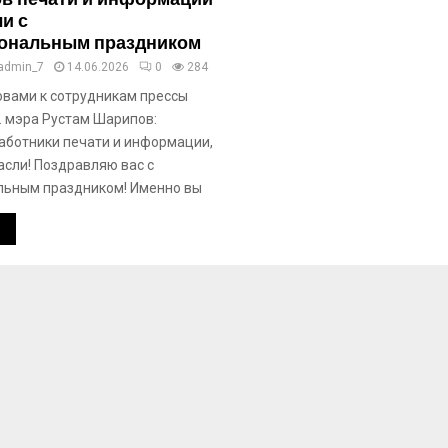
и с
ональным праздником
admin_7
14.06.2026
0
284
овами к сотрудникам прессы
. мэра Рустам Шарипов:
ботники печати и информации,
асли! Поздравляю вас с
льным праздником! Именно вы