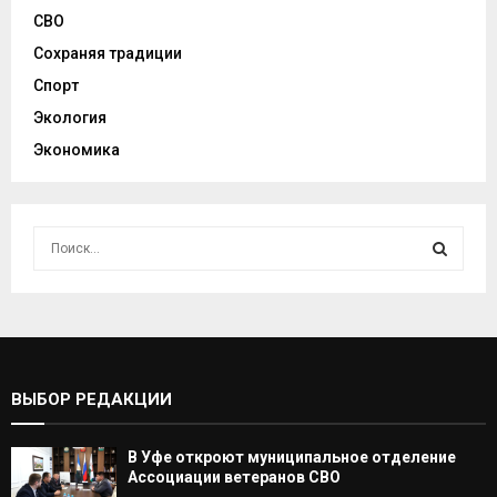
СВО
Сохраняя традиции
Спорт
Экология
Экономика
И
с
к
И
а
т
С
ь
:
К
ВЫБОР РЕДАКЦИИ
А
В Уфе откроют муниципальное отделение
Т
Ассоциации ветеранов СВО