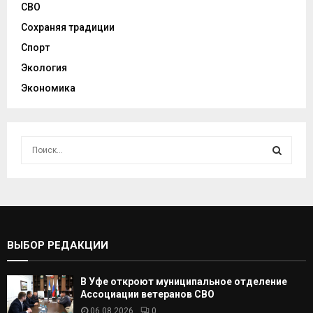
СВО
Сохраняя традиции
Спорт
Экология
Экономика
И
с
к
И
а
т
С
ь
:
К
ВЫБОР РЕДАКЦИИ
А
В Уфе откроют муниципальное отделение
Т
Ассоциации ветеранов СВО
06.08.2026
0