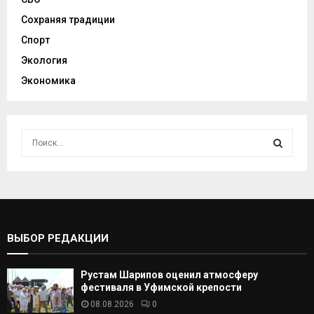
Сохраняя традиции
Спорт
Экология
Экономика
И
с
к
И
а
т
С
ь
:
К
ВЫБОР РЕДАКЦИИ
А
Рустам Шарипов оценил атмосферу
Т
фестиваля в Уфимской крепости
08.08.2026
0
Ь