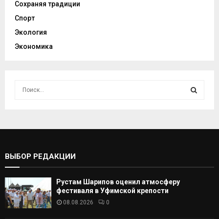
Сохраняя традиции
Спорт
Экология
Экономика
И
с
к
И
а
т
С
ь
:
К
ВЫБОР РЕДАКЦИИ
А
Рустам Шарипов оценил атмосферу
Т
фестиваля в Уфимской крепости
08.08.2026
0
Ь