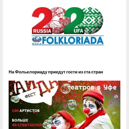
На Фольклориаду приедут гости из ста стран