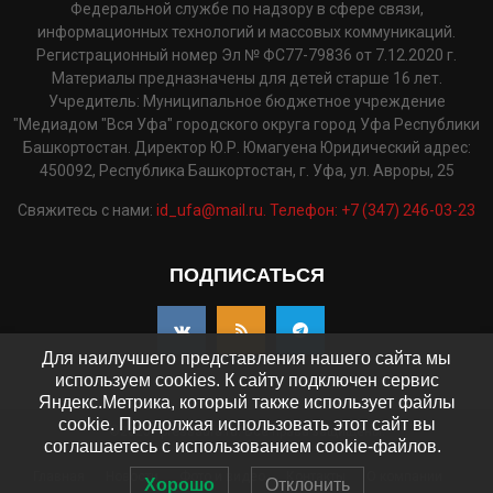
Федеральной службе по надзору в сфере связи,
информационных технологий и массовых коммуникаций.
Регистрационный номер Эл № ФС77-79836 от 7.12.2020 г.
Материалы предназначены для детей старше 16 лет.
Учредитель: Муниципальное бюджетное учреждение
"Медиадом "Вся Уфа" городского округа город Уфа Республики
Башкортостан. Директор Ю.Р. Юмагуена Юридический адрес:
450092, Республика Башкортостан, г. Уфа, ул. Авроры, 25
Свяжитесь с нами:
id_ufa@mail.ru. Телефон: +7 (347) 246-03-23
ПОДПИСАТЬСЯ
Для наилучшего представления нашего сайта мы
используем cookies. К сайту подключен сервис
Яндекс.Метрика, который также использует файлы
cookie. Продолжая использовать этот сайт вы
©2025 - pressaufa.ru. Все права защищены.
соглашаетесь с использованием cookie-файлов.
Главная
Новости
Фото и видео
Контакты
О компании
Хорошо
Отклонить