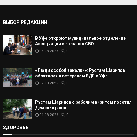
т
С
ь
:
К
ВЫБОР РЕДАКЦИИ
А
В Уфе откроют муниципальное отделение
Т
Ассоциации ветеранов СВО
06.08.2026
0
Ь
«Люди особой закалки»: Рустам Шарипов
обратился к ветеранам ВДВ в Уфе
02.08.2026
0
Рустам Шарипов с рабочим визитом посетил
Демский район
01.08.2026
0
ЗДОРОВЬЕ