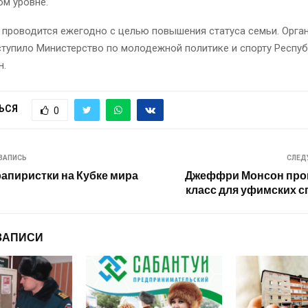
ом уровне.
 проводится ежегодно с целью повышения статуса семьи. Орга
тупило Министерство по молодежной политике и спорту Респу
н.
ЬСЯ
0
ЗАПИСЬ
СЛЕД
апиристки на Кубке мира
Джеффри Монсон пров
класс для уфимских 
ЗАПИСИ