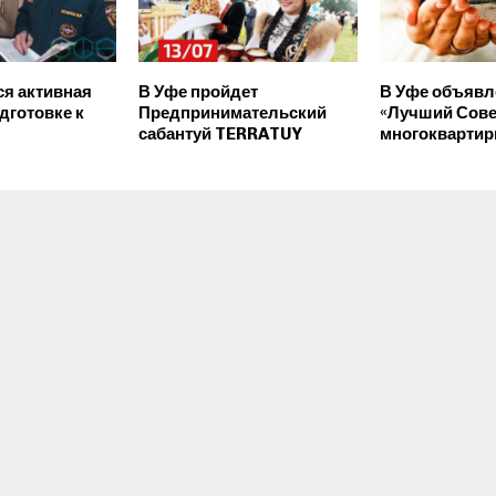
ся активная
В Уфе пройдет
В Уфе объявл
дготовке к
Предпринимательский
«Лучший Сове
сабантуй TERRATUY
многоквартир