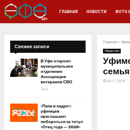
ГЛАВНАЯ
НОВОСТИ
ФОТО 
Главная
»
Уфим
Свежие записи
Общество
Уфимс
В Уфе откроют
муниципальное
семья
отделение
Ассоциации
03.12.2018
ветеранов СВО
0
«Папа в кадре»:
уфимцев
приглашают
побороться за титул
«Отец года — 2026»