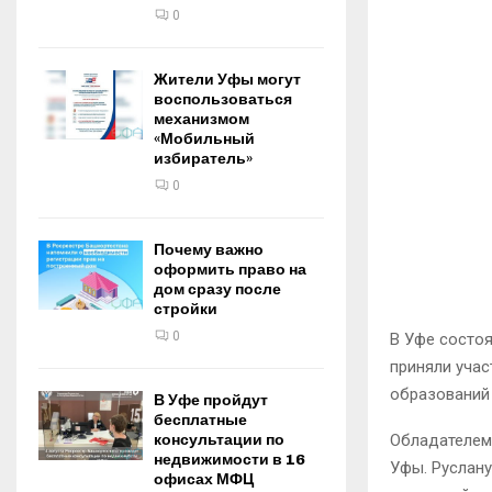
0
Жители Уфы могут
воспользоваться
механизмом
«Мобильный
избиратель»
0
Почему важно
оформить право на
дом сразу после
стройки
0
В Уфе состоя
приняли учас
образований
В Уфе пройдут
бесплатные
Обладателем 
консультации по
недвижимости в 16
Уфы. Руслану
офисах МФЦ