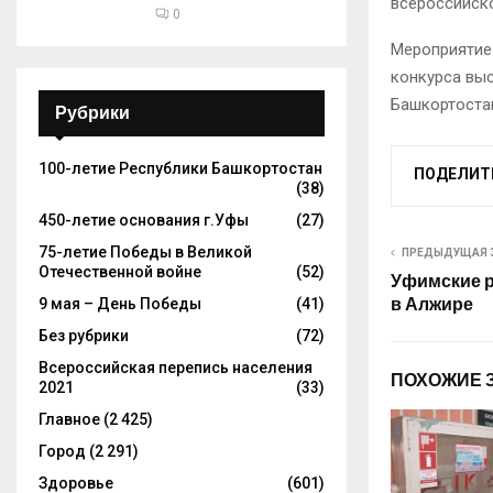
всероссийск
0
Мероприятие
конкурса выс
Башкортоста
Рубрики
100-летие Республики Башкортостан
ПОДЕЛИТ
(38)
450-летие основания г.Уфы
(27)
75-летие Победы в Великой
ПРЕДЫДУЩАЯ 
Отечественной войне
(52)
Уфимские р
в Алжире
9 мая – День Победы
(41)
Без рубрики
(72)
Всероссийская перепись населения
ПОХОЖИЕ 
2021
(33)
Главное
(2 425)
Город
(2 291)
Здоровье
(601)