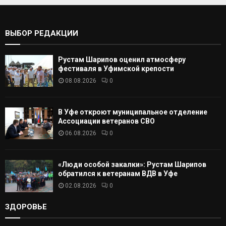
т
С
ь
:
К
ВЫБОР РЕДАКЦИИ
А
Рустам Шарипов оценил атмосферу
Т
фестиваля в Уфимской крепости
08.08.2026
0
Ь
В Уфе откроют муниципальное отделение
Ассоциации ветеранов СВО
06.08.2026
0
«Люди особой закалки»: Рустам Шарипов
обратился к ветеранам ВДВ в Уфе
02.08.2026
0
ЗДОРОВЬЕ