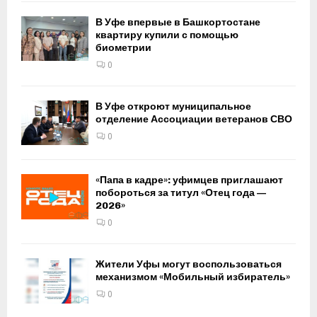
В Уфе впервые в Башкортостане
квартиру купили с помощью
биометрии
0
В Уфе откроют муниципальное
отделение Ассоциации ветеранов СВО
0
«Папа в кадре»: уфимцев приглашают
побороться за титул «Отец года —
2026»
0
Жители Уфы могут воспользоваться
механизмом «Мобильный избиратель»
0