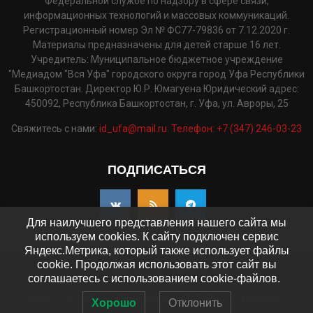
Федеральной службе по надзору в сфере связи,
информационных технологий и массовых коммуникаций.
Регистрационный номер Эл № ФС77-79836 от 7.12.2020 г.
Материалы предназначены для детей старше 16 лет.
Учредитель: Муниципальное бюджетное учреждение
"Медиадом "Вся Уфа" городского округа город Уфа Республики
Башкортостан. Директор Ю.Р. Юмагуена Юридический адрес:
450092, Республика Башкортостан, г. Уфа, ул. Авроры, 25
Свяжитесь с нами:
id_ufa@mail.ru. Телефон: +7 (347) 246-03-23
ПОДПИСАТЬСЯ
Для наилучшего представления нашего сайта мы
используем cookies. К сайту подключен сервис
Яндекс.Метрика, который также использует файлы
cookie. Продолжая использовать этот сайт вы
©2025 - pressaufa.ru. Все права защищены.
соглашаетесь с использованием cookie-файлов.
Главная
Новости
Фото и видео
Контакты
О компании
Хорошо
Отклонить