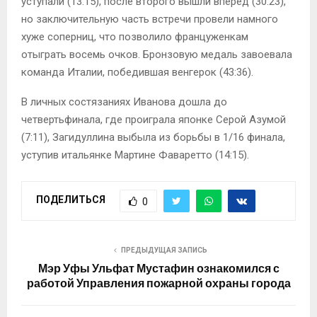
уступали (13:15), после второго вышли вперед (30:23),
но заключительную часть встречи провели намного
хуже соперниц, что позволило француженкам
отыграть восемь очков. Бронзовую медаль завоевала
команда Италии, победившая венгерок (43:36).
В личных состязаниях Иванова дошла до
четвертьфинала, где проиграла японке Серой Азумой
(7:11), Загидуллина выбыла из борьбы в 1/16 финала,
уступив итальянке Мартине Фаваретто (14:15).
ПОДЕЛИТЬСЯ
0
ПРЕДЫДУЩАЯ ЗАПИСЬ
Мэр Уфы Ульфат Мустафин ознакомился с
работой Управления пожарной охраны города