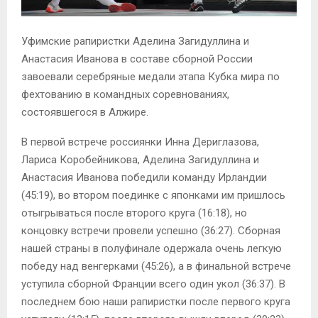
Уфимские рапиристки Аделина Загидуллина и
Анастасия Иванова в составе сборной России
завоевали серебряные медали этапа Кубка мира по
фехтованию в командных соревнованиях,
состоявшегося в Алжире.
В первой встрече россиянки Инна Дериглазова,
Лариса Коробейникова, Аделина Загидуллина и
Анастасия Иванова победили команду Ирландии
(45:19), во втором поединке с японками им пришлось
отыгрываться после второго круга (16:18), но
концовку встречи провели успешно (36:27). Сборная
нашей страны в полуфинале одержала очень легкую
победу над венгерками (45:26), а в финальной встрече
уступила сборной Франции всего один укол (36:37). В
последнем бою наши рапиристки после первого круга