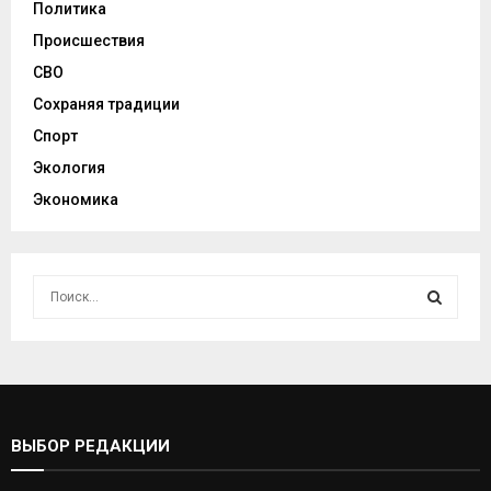
Политика
Происшествия
СВО
Сохраняя традиции
Спорт
Экология
Экономика
И
с
к
И
а
т
С
ь
:
К
ВЫБОР РЕДАКЦИИ
А