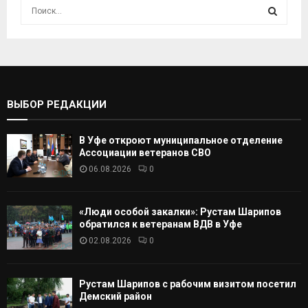
И
с
к
И
а
т
С
ь
:
К
ВЫБОР РЕДАКЦИИ
А
В Уфе откроют муниципальное отделение
Т
Ассоциации ветеранов СВО
06.08.2026
0
Ь
«Люди особой закалки»: Рустам Шарипов
обратился к ветеранам ВДВ в Уфе
02.08.2026
0
Рустам Шарипов с рабочим визитом посетил
Демский район