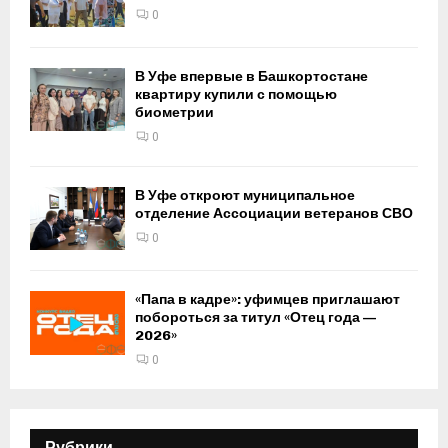
0
В Уфе впервые в Башкортостане
квартиру купили с помощью
биометрии
0
В Уфе откроют муниципальное
отделение Ассоциации ветеранов СВО
0
«Папа в кадре»: уфимцев приглашают
побороться за титул «Отец года —
2026»
0
Рубрики