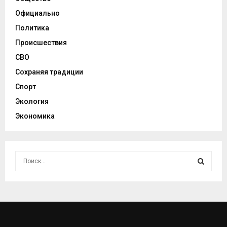
Официально
Политика
Происшествия
СВО
Сохраняя традиции
Спорт
Экология
Экономика
И
с
к
И
а
т
С
ь
:
К