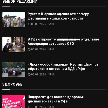
ВЫБОР РЕДАКЦИИ
А
Рустам Шарипов оценил атмосферу
Т
фестиваля в Уфимской крепости
08.08.2026
0
Ь
В Уфе откроют муниципальное отделение
Ассоциации ветеранов СВО
06.08.2026
0
«Люди особой закалки»: Рустам Шарипов
обратился к ветеранам ВДВ в Уфе
02.08.2026
0
ЗДОРОВЬЕ
Нацпроект для вашего здоровья:
диспансеризация в Уфе
10.08.2026
0