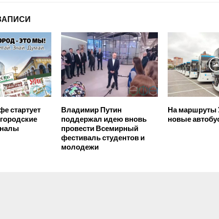
ЗАПИСИ
фе стартует
Владимир Путин
На маршруты
 городские
поддержал идею вновь
новые автобу
рналы
провести Всемирный
фестиваль студентов и
молодежи