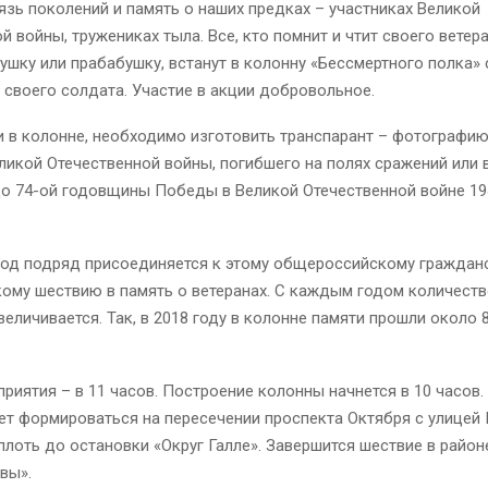
язь поколений и память о наших предках – участниках Великой
й войны, тружениках тыла. Все, кто помнит и чтит своего ветера
ушку или прабабушку, встанут в колонну «Бессмертного полка» 
своего солдата. Участие в акции добровольное.
 в колонне, необходимо изготовить транспарант – фотографию
ликой Отечественной войны, погибшего на полях сражений или в
о 74-ой годовщины Победы в Великой Отечественной войне 19
год подряд присоединяется к этому общероссийскому граждан
ому шествию в память о ветеранах. С каждым годом количеств
величивается. Так, в 2018 году в колонне памяти прошли около 
риятия – в 11 часов. Построение колонны начнется в 10 часов.
ет формироваться на пересечении проспекта Октября с улицей
плоть до остановки «Округ Галле». Завершится шествие в район
вы».