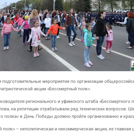
и подготовительные мероприятия по организации общероссийс
патриотической акции «Бессмертный полк».
ководителя регионального и уфимского штаба «Бессмертного 
ова, на репетиции отрабатывали ряд технических вопросов. Ш
го полка» в День Победы должно пройти организованно и крас
 полк» – неполитическая и некоммерческая акция, ее главная ц