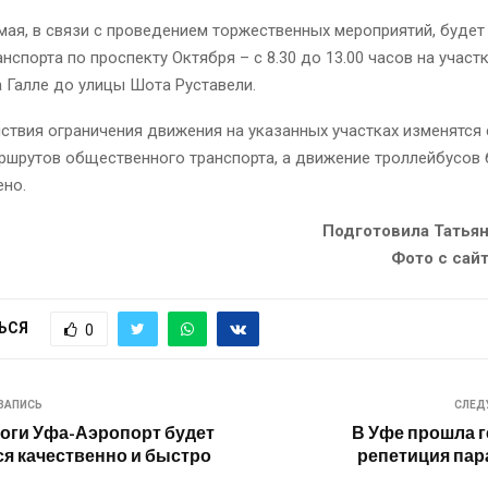
мая, в связи с проведением торжественных мероприятий, будет
нспорта по проспекту Октября – с 8.30 до 13.00 часов на участ
 Галле до улицы Шота Руставели.
ствия ограничения движения на указанных участках изменятся
ршрутов общественного транспорта, а движение троллейбусов 
ено.
Подготовила Татья
Фото с сайта
ЬСЯ
0
ЗАПИСЬ
СЛЕД
оги Уфа-Аэропорт будет
В Уфе прошла 
я качественно и быстро
репетиция па