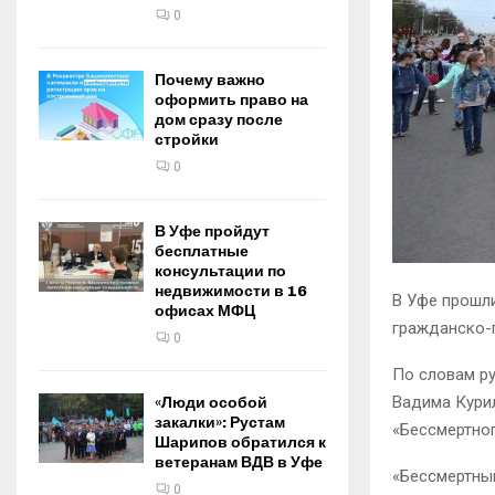
0
Почему важно
оформить право на
дом сразу после
стройки
0
В Уфе пройдут
бесплатные
консультации по
недвижимости в 16
В Уфе прошл
офисах МФЦ
гражданско-
0
По словам ру
Вадима Курил
«Люди особой
закалки»: Рустам
«Бессмертно
Шарипов обратился к
ветеранам ВДВ в Уфе
«Бессмертный
0