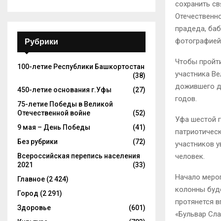
сохранить св
Отечественно
прадеда, баб
фотографией 
Рубрики
Чтобы пройти
100-летие Республики Башкортостан
участника Ве
(38)
дожившего д
450-летие основания г.Уфы
(27)
годов.
75-летие Победы в Великой
Отечественной войне
(52)
Уфа шестой 
9 мая – День Победы
(41)
патриотическ
Без рубрики
(72)
участников у
Всероссийская перепись населения
человек.
2021
(33)
Начало мероп
Главное
(2 424)
колонны буд
Город
(2 291)
протянется в
Здоровье
(601)
«Бульвар Сла