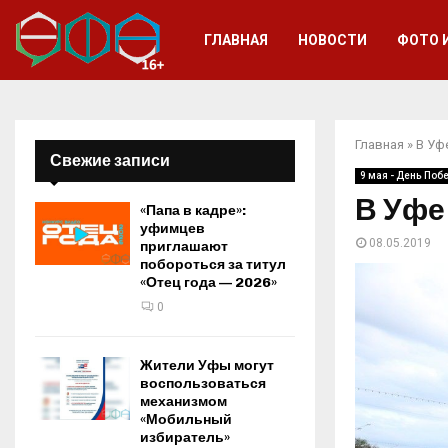
ГЛАВНАЯ
НОВОСТИ
ФОТО 
Главная
»
В Уф
Свежие записи
9 мая - День Поб
В Уфе
«Папа в кадре»:
уфимцев
08.05.2019
приглашают
побороться за титул
«Отец года — 2026»
0
Жители Уфы могут
воспользоваться
механизмом
«Мобильный
избиратель»