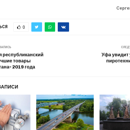
Серге
ЬСЯ
0
ЗАПИСЬ
СЛЕД
я республиканский
Уфа увидит
учшие товары
пиротехн
ана» 2019 года
ЗАПИСИ