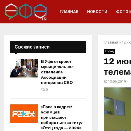
ГЛАВНАЯ
НОВОСТИ
ФОТО 
Главная
»
12 и
Свежие записи
Город
12 ию
В Уфе откроют
муниципальное
телем
отделение
Ассоциации
13.06.2019
ветеранов СВО
0
«Папа в кадре»:
уфимцев
приглашают
побороться за титул
«Отец года — 2026»