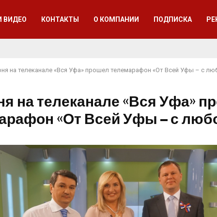
И ВИДЕО
КОНТАКТЫ
О КОМПАНИИ
ПОДПИСКА
РЕ
юня на телеканале «Вся Уфа» прошел телемарафон «От Всей Уфы – с л
ня на телеканале «Вся Уфа» п
арафон «От Всей Уфы – с люб