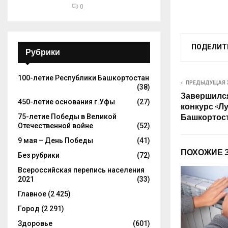
0
ПОДЕЛИТ
Рубрики
100-летие Республики Башкортостан
ПРЕДЫДУЩАЯ 
(38)
Завершилс
450-летие основания г.Уфы
(27)
конкурс «Л
75-летие Победы в Великой
Башкортост
Отечественной войне
(52)
9 мая – День Победы
(41)
ПОХОЖИЕ 
Без рубрики
(72)
Всероссийская перепись населения
2021
(33)
Главное
(2 425)
Город
(2 291)
Здоровье
(601)