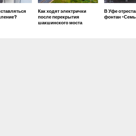
ыставляться
Как ходят электрички
В Уфе отрест
опление?
после перекрытия
фонтан «Семь
шакшинского моста