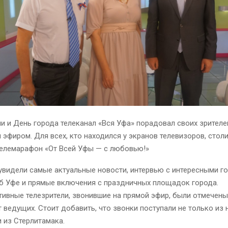
и и День города телеканал «Вся Уфа» порадовал своих зрителе
эфиром. Для всех, кто находился у экранов телевизоров, стол
телемарафон «От Всей Уфы — с любовью!»
увидели самые актуальные новости, интервью с интересными го
б Уфе и прямые включения с праздничных площадок города.
тивные телезрители, звонившие на прямой эфир, были отмечен
 ведущих. Стоит добавить, что звонки поступали не только из
и из Стерлитамака.