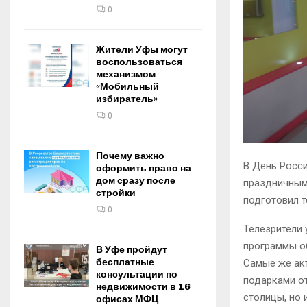
0
Жители Уфы могут
воспользоваться
механизмом
«Мобильный
избиратель»
0
Почему важно
В День Росси
оформить право на
дом сразу после
праздничным 
стройки
подготовил 
0
Телезрители 
программы о
В Уфе пройдут
бесплатные
Самые же ак
консультации по
подарками от
недвижимости в 16
столицы, но 
офисах МФЦ