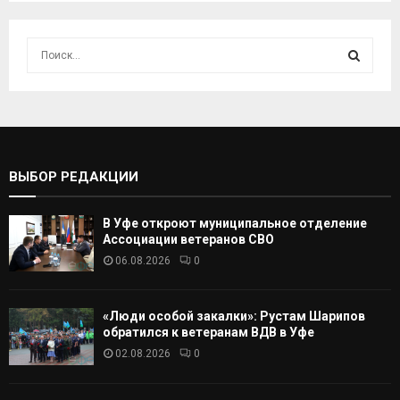
И
с
к
И
а
т
С
ь
:
К
ВЫБОР РЕДАКЦИИ
А
В Уфе откроют муниципальное отделение
Т
Ассоциации ветеранов СВО
06.08.2026
0
Ь
«Люди особой закалки»: Рустам Шарипов
обратился к ветеранам ВДВ в Уфе
02.08.2026
0