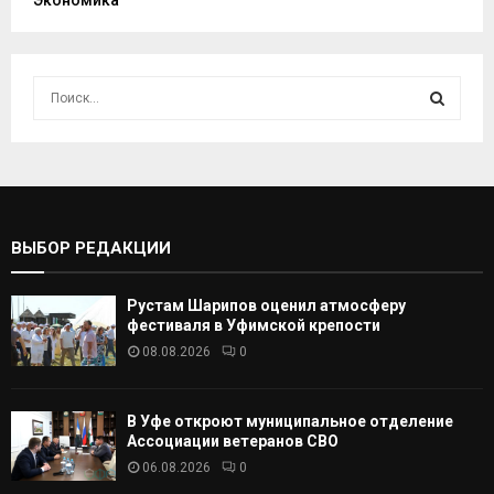
Экономика
И
с
к
И
а
т
С
ь
:
К
ВЫБОР РЕДАКЦИИ
А
Рустам Шарипов оценил атмосферу
Т
фестиваля в Уфимской крепости
08.08.2026
0
Ь
В Уфе откроют муниципальное отделение
Ассоциации ветеранов СВО
06.08.2026
0