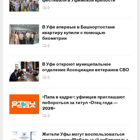
фестиваля в Уфимской крепости
0
В Уфе впервые в Башкортостане
квартиру купили с помощью
биометрии
0
В Уфе откроют муниципальное
отделение Ассоциации ветеранов СВО
0
«Папа в кадре»: уфимцев приглашают
побороться за титул «Отец года —
2026»
0
Жители Уфы могут воспользоваться
механизмом «Мобильный избиратель»