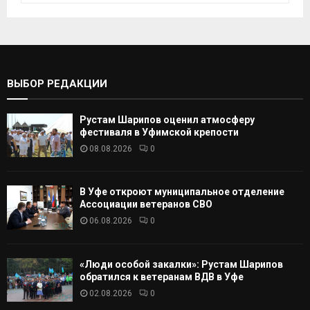
к
И
а
т
С
ь
:
К
ВЫБОР РЕДАКЦИИ
А
Рустам Шарипов оценил атмосферу
Т
фестиваля в Уфимской крепости
08.08.2026
0
Ь
В Уфе откроют муниципальное отделение
Ассоциации ветеранов СВО
06.08.2026
0
«Люди особой закалки»: Рустам Шарипов
обратился к ветеранам ВДВ в Уфе
02.08.2026
0