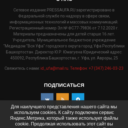
Сетевое издание PRESSAUFA.RU зарегистрировано в
Федеральной службе по надзору в сфере связи,
информационных технологий и массовых коммуникаций.
Регистрационный номер Эл № ФС77-79836 от 7.12.2020 г.
Материалы предназначены для детей старше 16 лет.
Учредитель: Муниципальное бюджетное учреждение
"Медиадом "Вся Уфа" городского округа город Уфа Республики
Башкортостан. Директор Ю.Р. Юмагуена Юридический адрес:
450092, Республика Башкортостан, г. Уфа, ул. Авроры, 25
Свяжитесь с нами:
id_ufa@mail.ru. Телефон: +7 (347) 246-03-23
ПОДПИСАТЬСЯ
Для наилучшего представления нашего сайта мы
используем cookies. К сайту подключен сервис
Яндекс.Метрика, который также использует файлы
cookie. Продолжая использовать этот сайт вы
©2025 - pressaufa.ru. Все права защищены.