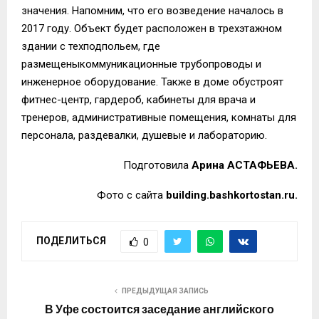
значения.
Напомним, что
его
возведение началось в
2017 году.
Объект будет расположен в трехэтажном
здании с
техподполье
м
,
где
размещены
коммуникационные трубопроводы
и
инженерное оборудование.
Также в доме обустроят
фитнес-центр,
гардероб, кабинет
ы для
врач
а и
тренеров
, административные помещения,
комнаты для
персонала,
раздевалки, душевые
и
лаборатори
ю.
Подготовила
Арина АСТАФЬЕВА.
Фото с сайта
building.bashkortostan.ru.
ПОДЕЛИТЬСЯ
0
ПРЕДЫДУЩАЯ ЗАПИСЬ
В Уфе состоится заседание английского