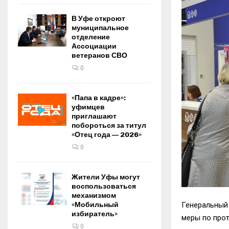
В Уфе откроют
муниципальное
отделение
Ассоциации
ветеранов СВО
0
«Папа в кадре»:
уфимцев
приглашают
побороться за титул
«Отец года — 2026»
0
Жители Уфы могут
воспользоваться
механизмом
Генеральный
«Мобильный
избиратель»
меры по про
0