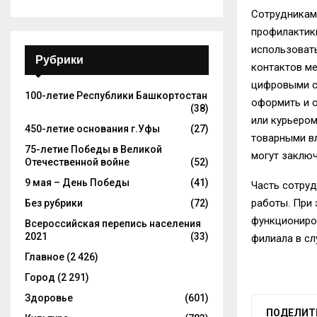
Сотрудникам
профилактик
использоват
Рубрики
контактов ме
цифровыми се
100-летие Республики Башкортостан
оформить и о
(38)
или курьером
450-летие основания г.Уфы
(27)
товарными в
75-летие Победы в Великой
могут заключ
Отечественной войне
(52)
9 мая – День Победы
(41)
Часть сотру
работы. При 
Без рубрики
(72)
функциониро
Всероссийская перепись населения
2021
(33)
филиала в сл
Главное
(2 426)
Город
(2 291)
Здоровье
(601)
ПОДЕЛИТ