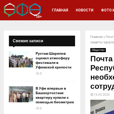
ГЛАВНАЯ
НОВОСТИ
ФОТО 
Главная
»
Почт
Свежие записи
защиты здоров
Общество
Рустам Шарипов
Почта
оценил атмосферу
фестиваля в
Респу
Уфимской крепости
0
необх
сотру
В Уфе впервые в
Башкортостане
16.03.2020
квартиру купили с
помощью биометрии
0