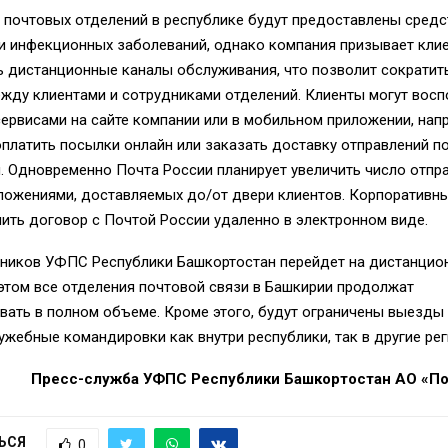
 почтовых отделений в республике будут предоставлены средс
и инфекционных заболеваний, однако компания призывает кли
ь дистанционные каналы обслуживания, что позволит сократит
жду клиентами и сотрудниками отделений. Клиенты могут вос
рвисами на сайте компании или в мобильном приложении, нап
платить посылки онлайн или заказать доставку отправлений п
. Одновременно Почта России планирует увеличить число отпр
ложениями, доставляемых до/от двери клиентов. Корпоративн
ить договор с Почтой России удаленно в электронном виде.
дников УФПС Республики Башкортостан перейдет на дистанци
этом все отделения почтовой связи в Башкирии продолжат
вать в полном объеме. Кроме этого, будут ограничены выезды
ужебные командировки как внутри республики, так в другие ре
Пресс-служба УФПС Республики Башкортостан АО «По
ЬСЯ
0