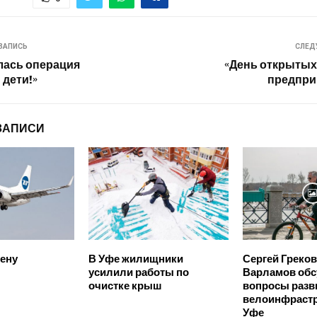
ЗАПИСЬ
СЛЕД
лась операция
«День открытых
 дети!»
предпри
ЗАПИСИ
Вену
В Уфе жилищники
Сергей Греков
усилили работы по
Варламов об
очистке крыш
вопросы разв
велоинфрастр
Уфе