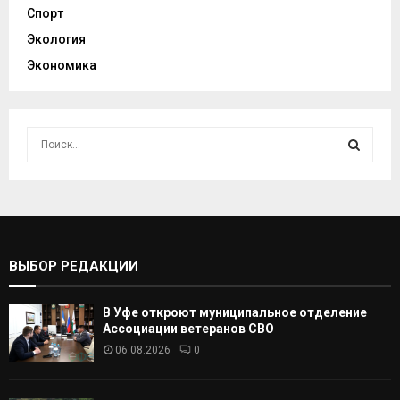
Спорт
Экология
Экономика
И
с
к
И
а
т
С
ь
:
К
ВЫБОР РЕДАКЦИИ
А
В Уфе откроют муниципальное отделение
Т
Ассоциации ветеранов СВО
06.08.2026
0
Ь