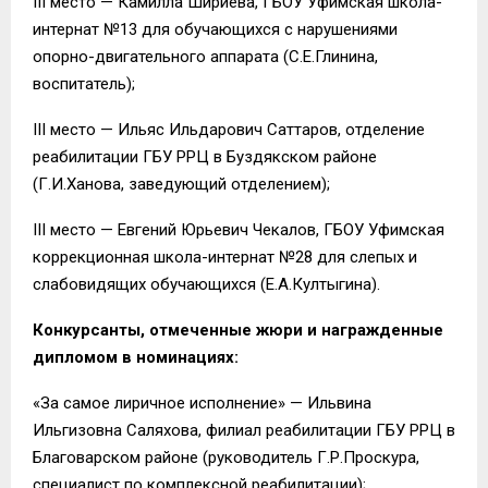
III место — Камилла Шириева, ГБОУ Уфимская школа-
интернат №13 для обучающихся с нарушениями
опорно-двигательного аппарата (С.Е.Глинина,
воспитатель);
III место — Ильяс Ильдарович Саттаров, отделение
реабилитации ГБУ РРЦ в Буздякском районе
(Г.И.Ханова, заведующий отделением);
III место — Евгений Юрьевич Чекалов, ГБОУ Уфимская
коррекционная школа-интернат №28 для слепых и
слабовидящих обучающихся (Е.А.Култыгина).
Конкурсанты, отмеченные жюри и награжденные
дипломом в номинациях:
«За самое лиричное исполнение» — Ильвина
Ильгизовна Саляхова, филиал реабилитации ГБУ РРЦ в
Благоварском районе (руководитель Г.Р.Проскура,
специалист по комплексной реабилитации);