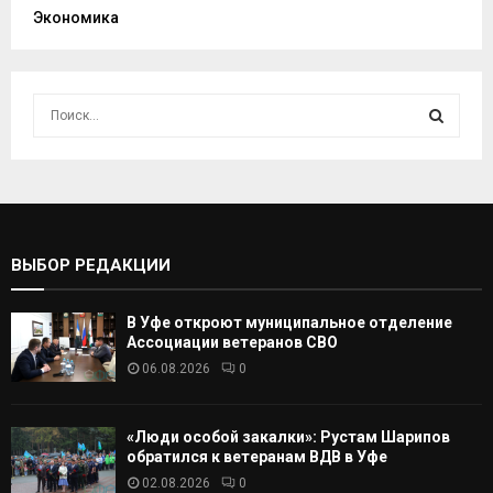
Экономика
И
с
к
И
а
т
С
ь
:
К
ВЫБОР РЕДАКЦИИ
А
В Уфе откроют муниципальное отделение
Т
Ассоциации ветеранов СВО
06.08.2026
0
Ь
«Люди особой закалки»: Рустам Шарипов
обратился к ветеранам ВДВ в Уфе
02.08.2026
0