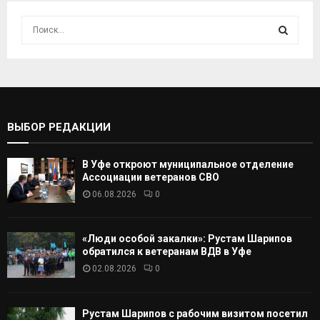
И
с
к
И
а
т
С
ь
:
К
ВЫБОР РЕДАКЦИИ
А
В Уфе откроют муниципальное отделение
Т
Ассоциации ветеранов СВО
06.08.2026
0
Ь
«Люди особой закалки»: Рустам Шарипов
обратился к ветеранам ВДВ в Уфе
02.08.2026
0
Рустам Шарипов с рабочим визитом посетил