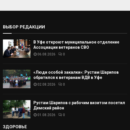
а
т
С
ь
:
К
ВЫБОР РЕДАКЦИИ
А
В Уфе откроют муниципальное отделение
Т
Ассоциации ветеранов СВО
06.08.2026
0
Ь
«Люди особой закалки»: Рустам Шарипов
обратился к ветеранам ВДВ в Уфе
02.08.2026
0
Рустам Шарипов с рабочим визитом посетил
Демский район
01.08.2026
0
ЗДОРОВЬЕ