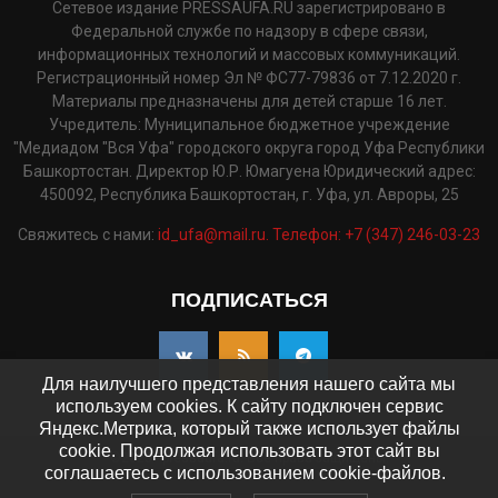
Сетевое издание PRESSAUFA.RU зарегистрировано в
Федеральной службе по надзору в сфере связи,
информационных технологий и массовых коммуникаций.
Регистрационный номер Эл № ФС77-79836 от 7.12.2020 г.
Материалы предназначены для детей старше 16 лет.
Учредитель: Муниципальное бюджетное учреждение
"Медиадом "Вся Уфа" городского округа город Уфа Республики
Башкортостан. Директор Ю.Р. Юмагуена Юридический адрес:
450092, Республика Башкортостан, г. Уфа, ул. Авроры, 25
Свяжитесь с нами:
id_ufa@mail.ru. Телефон: +7 (347) 246-03-23
ПОДПИСАТЬСЯ
Для наилучшего представления нашего сайта мы
используем cookies. К сайту подключен сервис
Яндекс.Метрика, который также использует файлы
cookie. Продолжая использовать этот сайт вы
©2025 - pressaufa.ru. Все права защищены.
соглашаетесь с использованием cookie-файлов.