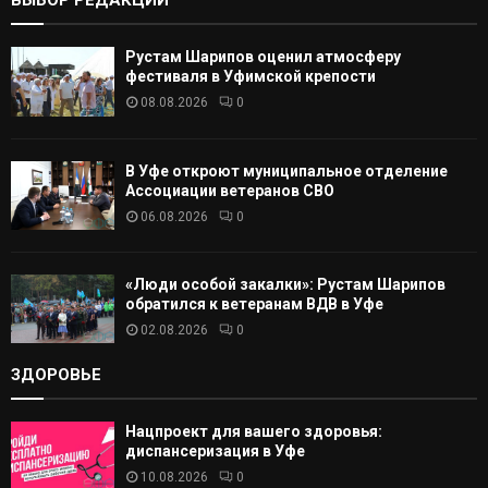
ВЫБОР РЕДАКЦИИ
А
Рустам Шарипов оценил атмосферу
Т
фестиваля в Уфимской крепости
08.08.2026
0
Ь
В Уфе откроют муниципальное отделение
Ассоциации ветеранов СВО
06.08.2026
0
«Люди особой закалки»: Рустам Шарипов
обратился к ветеранам ВДВ в Уфе
02.08.2026
0
ЗДОРОВЬЕ
Нацпроект для вашего здоровья:
диспансеризация в Уфе
10.08.2026
0