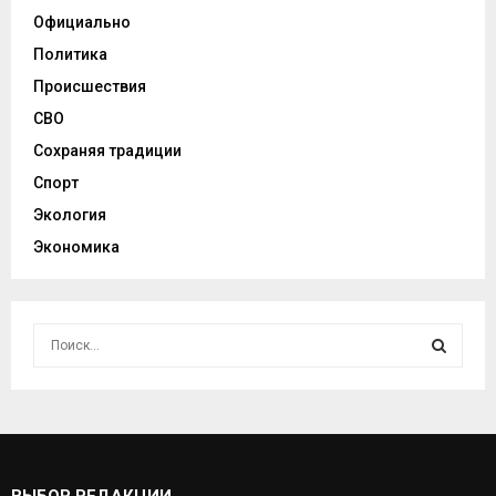
Официально
Политика
Происшествия
СВО
Сохраняя традиции
Спорт
Экология
Экономика
И
с
к
И
а
т
С
ь
:
К