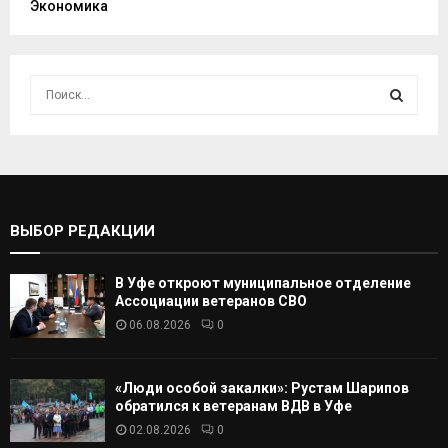
Экономика
И
с
к
И
а
т
С
ь
:
К
ВЫБОР РЕДАКЦИИ
А
В Уфе откроют муниципальное отделение
Т
Ассоциации ветеранов СВО
06.08.2026
0
Ь
«Люди особой закалки»: Рустам Шарипов
обратился к ветеранам ВДВ в Уфе
02.08.2026
0