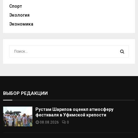
Спорт
Экология
Экономика
И
с
к
И
а
т
С
ь
:
К
ВЫБОР РЕДАКЦИИ
А
Рустам Шарипов оценил атмосферу
Т
фестиваля в Уфимской крепости
08.08.2026
0
Ь