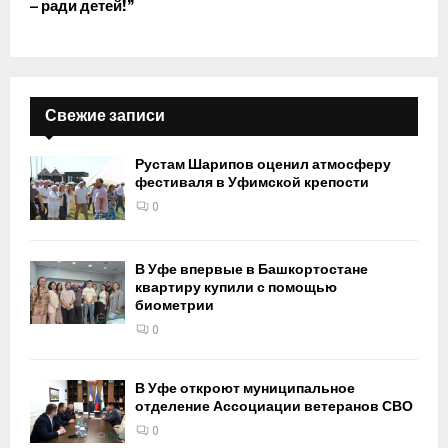
– ради детей!”
Свежие записи
Рустам Шарипов оценил атмосферу
фестиваля в Уфимской крепости
0
В Уфе впервые в Башкортостане
квартиру купили с помощью
биометрии
0
В Уфе откроют муниципальное
отделение Ассоциации ветеранов СВО
0