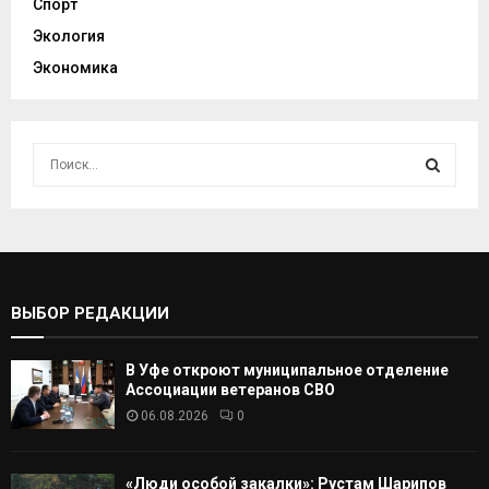
Спорт
Экология
Экономика
И
с
к
И
а
т
С
ь
:
К
ВЫБОР РЕДАКЦИИ
А
В Уфе откроют муниципальное отделение
Т
Ассоциации ветеранов СВО
06.08.2026
0
Ь
«Люди особой закалки»: Рустам Шарипов