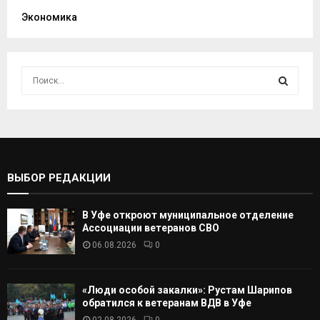
Экономика
И
с
к
И
а
т
С
ь
:
К
ВЫБОР РЕДАКЦИИ
А
В Уфе откроют муниципальное отделение
Т
Ассоциации ветеранов СВО
06.08.2026
0
Ь
«Люди особой закалки»: Рустам Шарипов
обратился к ветеранам ВДВ в Уфе
02.08.2026
0