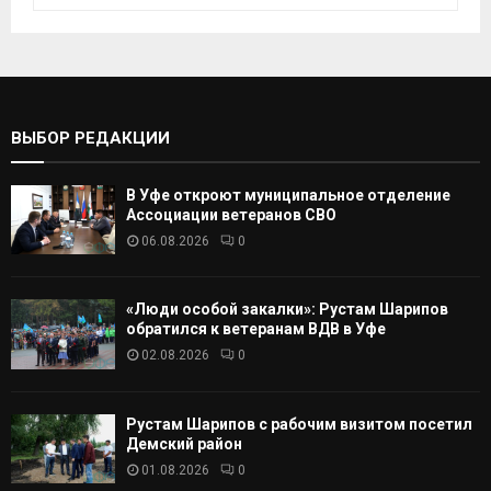
с
к
И
а
т
С
ь
:
К
ВЫБОР РЕДАКЦИИ
А
В Уфе откроют муниципальное отделение
Т
Ассоциации ветеранов СВО
06.08.2026
0
Ь
«Люди особой закалки»: Рустам Шарипов
обратился к ветеранам ВДВ в Уфе
02.08.2026
0
Рустам Шарипов с рабочим визитом посетил
Демский район
01.08.2026
0