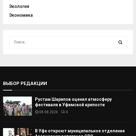
Экология
Экономика
И
с
к
И
а
т
С
ь
:
К
ВЫБОР РЕДАКЦИИ
А
Рустам Шарипов оценил атмосферу
Т
фестиваля в Уфимской крепости
08.08.2026
0
Ь
В Уфе откроют муниципальное отделение