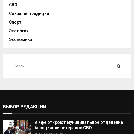
СВО
Сохраняя традиции
Спорт
Экология
Экономика
И
с
к
И
а
т
С
ь
:
К
ВЫБОР РЕДАКЦИИ
А
В Уфе откроют муниципальное отделение
Т
Ассоциации ветеранов СВО