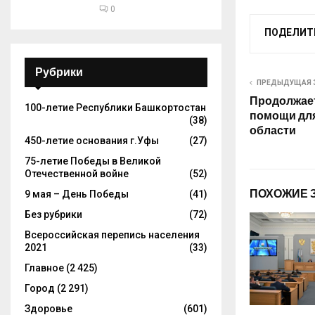
0
ПОДЕЛИТ
Рубрики
ПРЕДЫДУЩАЯ 
Продолжает
100-летие Республики Башкортостан
помощи для
(38)
области
450-летие основания г.Уфы
(27)
75-летие Победы в Великой
Отечественной войне
(52)
ПОХОЖИЕ 
9 мая – День Победы
(41)
Без рубрики
(72)
Всероссийская перепись населения
2021
(33)
Главное
(2 425)
Город
(2 291)
Здоровье
(601)