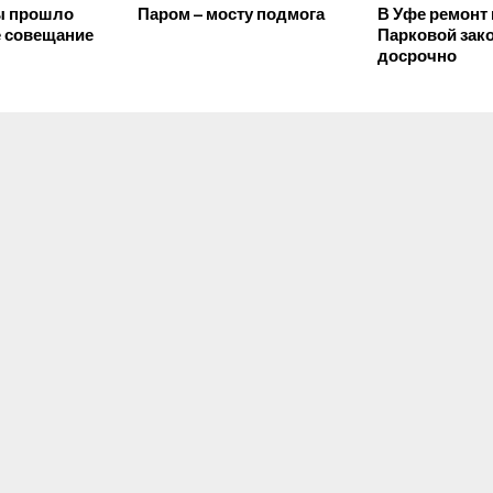
ы прошло
Паром – мосту подмога
В Уфе ремонт 
е совещание
Парковой зак
досрочно