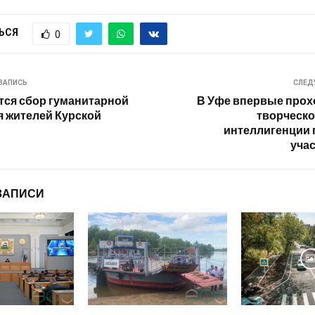
ЬСЯ
0
ЗАПИСЬ
СЛЕД
ся сбор гуманитарной
В Уфе впервые прох
 жителей Курской
творческо
интеллигенции 
уча
ЗАПИСИ