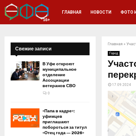
ГЛАВНАЯ
НОВОСТИ
ФОТО 
Главная
»
Учас
Свежие записи
Город
Участ
В Уфе откроют
муниципальное
перек
отделение
Ассоциации
17.09.2024
ветеранов СВО
0
«Папа в кадре»:
уфимцев
приглашают
побороться за титул
«Отец года — 2026»