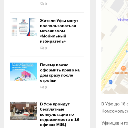
0
Жители Уфы могут
воспользоваться
механизмом
«Мобильный
избиратель»
0
Почему важно
оформить право на
дом сразу после
стройки
0
В Уфе до 18 
В Уфе пройдут
бесплатные
Комсомольско
консультации по
недвижимости в 16
Уфимцев и го
офисах МФЦ